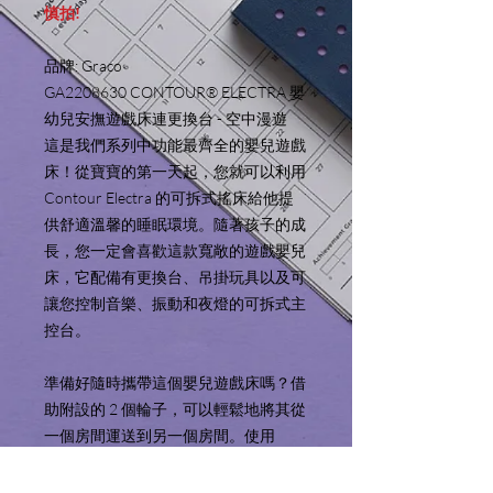
慎拍!
品牌: Graco
GA2208630 CONTOUR® ELECTRA 嬰
幼兒安撫遊戲床連更換台 - 空中漫遊
這是我們系列中功能最齊全的嬰兒遊戲
床！從寶寶的第一天起，您就可以利用
Contour Electra 的可拆式搖床給他提
供舒適溫馨的睡眠環境。隨著孩子的成
長，您一定會喜歡這款寬敞的遊戲嬰兒
床，它配備有更換台、吊掛玩具以及可
讓您控制音樂、振動和夜燈的可拆式主
控台。
準備好隨時攜帶這個嬰兒遊戲床嗎？借
助附設的 2 個輪子，可以輕鬆地將其從
一個房間運送到另一個房間。使用
Graco 標誌性的按鈕折疊功能，輕鬆完
成折疊。然後使用附送的收以納袋讓旅