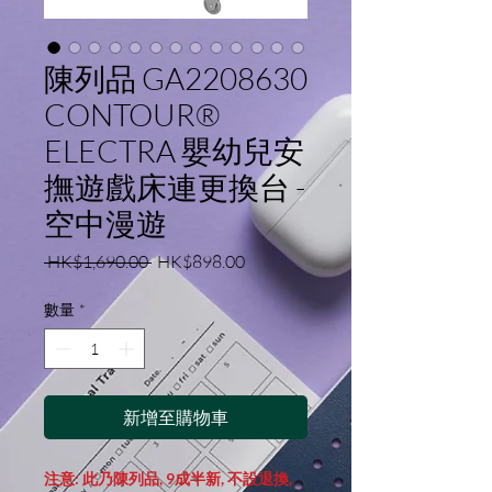
陳列品 GA2208630
CONTOUR®
ELECTRA 嬰幼兒安
撫遊戲床連更換台 -
空中漫遊
一
促
 HK$1,690.00 
HK$898.00
般
銷
價
價
數量
*
格
格
新增至購物車
注意: 此乃陳列品, 9成半新, 不設退換,