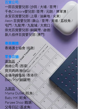
百貨公司:
一田百貨嬰兒部 (沙田 / 大埔 / 荃灣 )
千色Citistore嬰兒部 (荃灣 / 元朗 / 將軍澳 )
永安百貨嬰兒部 (上環 / 油麻地 / 尖東)
Aeon 百貨嬰兒郭 (康山 / 荃灣 / 黃埔 / 荔枝角 /
屯門 / 九龍灣 / 九龍城 / 大窩口 )
​崇光百貨嬰兒部 (銅鑼灣 / 啟德)
新八佰伴百貨嬰兒部 (澳門)
專業團體:
香港護士協會 (佐敦)
零售店舖:
港島區
雅緻公司 (西環)
寶貝媽媽(炮台山)
金儀孕婦童裝 (香港仔)
Baby HK (銅鑼灣)
九龍區
Mama Outlet (旺角)
Baby HK (旺角)
Parpee Shop (觀塘)
父母日記 (荔皮角)