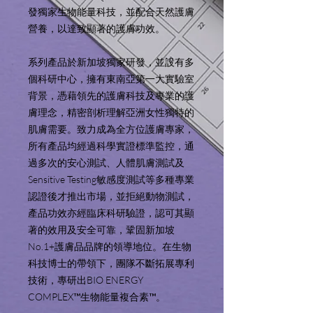
發獨家生物能量科技，並配合天然護膚
營養，以達致顯著的護膚功效。
系列產品於新加坡獨家研發，並設有多
個科研中心，擁有東南亞第一大實驗室
背景，憑藉領先的護膚科技及專業的護
膚理念，精密剖析理解亞洲女性獨特的
肌膚需要。致力成為全方位護膚專家，
所有產品均經過科學實證標準監控，通
過多次的安心測試、人體肌膚測試及
Sensitive Testing敏感度測試等多種專業
認證後才推出市場，並拒絕動物測試，
產品功效亦經臨床科研驗證，認可其顯
著的效用及安全可靠，鞏固新加坡
No.1+護膚品品牌的領導地位。在生物
科技博士的帶領下，團隊不斷拓展專利
技術，專研出BIO ENERGY
COMPLEX™生物能量複合素™。