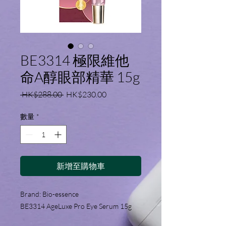
BE3314 極限維他
命A醇眼部精華 15g
一
促
 HK$288.00 
HK$230.00
般
銷
價
價
數量
*
格
格
新增至購物車
Brand: Bio-essence
BE3314 AgeLuxe Pro Eye Serum 15g