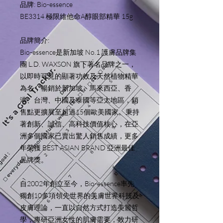
品牌: Bio-essence
BE3314 極限維他命A醇眼部精華 15g
品牌簡介:
Bio-essence是新加坡 No.1 護膚品牌集
團 L.D. WAXSON 旗下著名品牌之一，
以即時可見的顯著功效及天然植物精華
為名，暢銷於新加坡、馬來西亞、香
港、台灣、中國及泰國等亞太地區，銷
售點更擴展至超過15個歐美國家。秉持
著創新、誠信、高科技價值核心，在亞
洲多個國家已賣出驚人銷售成績，更多
年榮獲 BEST ASIAN BRAND 亞洲最佳
品牌獎。
自2002年創立至今，Bio-essence率先
獨創10多項領先世界的美膚世界科技及
皮膚理論，一直以自然方式打造美麗哲
學，專研亞洲女性的肌膚需要，致力研