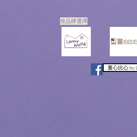
​按品牌選擇
薑心比心 by L