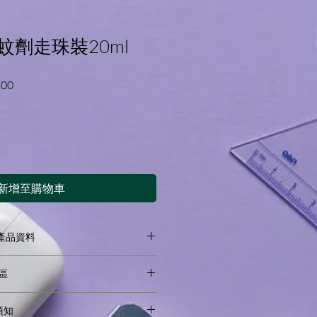
防蚊劑走珠裝20ml
促
.00
銷
價
格
新增至購物車
on 產品資料
地區
份,取得有機認證）:
 w/w
 products to Hong Kong and Macau.
物須知
ries outside of these territories.