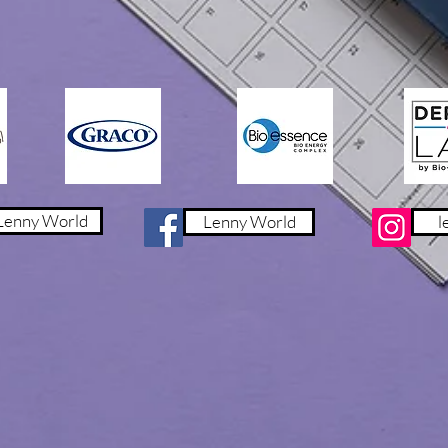
泰國FDA編號/收據編號: 
保存期限：詳見包裝。
enny World
Lenny World
l