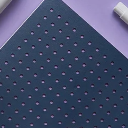
特別行政區及澳門特別行政區境內。
ing guide before checking out.
為精選天然萃取物。不含化學物質
購物須知。
機級物質認證
(Certified Organic by
旋塗抹在皮膚或衣物上。
頸部位置，可以最大限度地防止蚊
和清潔身體後立即使用，防止汗水
油成分。患有
G6PD
的兒童應避免
敏反應避免使用。
每人應獨立使用一瓶，避免共用，
，亦減少皮膚上的微生物交叉感染
部區域和敏感肌膚。
，不建議使用超過
12
個月。