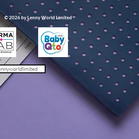
1007/5330
含量：20 毫升
© 2026 by Lenny World Limited
ennyworldlimited