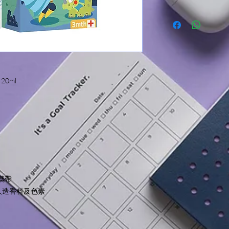
大豆油 2% w/w
服務範圍只限於香港
Please read the shopp
*
主要物質中的成份均
結賬前請細閱並了解
不含類固醇及取得有
ECOCERT)
劑量和使用方式:
使用滾珠向上或螺
塗抹在手臂、腿和
蟲叮咬。
 20ml
驅蚊走珠應在沐浴
和污垢降低效率。
注意事項和警告：
驅蚊走珠含有大豆
使用。
對大豆萃取物有過
從衛生方面出發，
以減少污染的機會
攜帶
的機會。
、人造香料及色素
僅限外用，避開眼
開封並接觸皮膚後
泰國製造