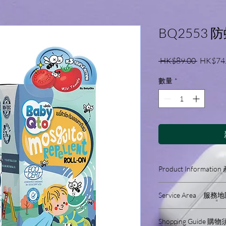
BQ2553 
一
 HK$89.00 
HK$74
般
數量
*
價
格
Product Informati
產品介紹:
Service Area 服務
主要有效成份（活性成
野生番茄萃取物 2%
We only sell and ship
香茅油 5% w/w
Shopping Guide 購
We will not make delive