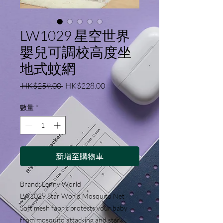
LW1029 星空世界
嬰兒可調校高度坐
地式蚊網
一
促
 HK$259.00 
HK$228.00
般
銷
價
價
數量
*
格
格
新增至購物車
Brand: Lenny World
LW1029 Star World Mosquito Net
Soft mesh fabric protects your baby
from mosquito attacking and star