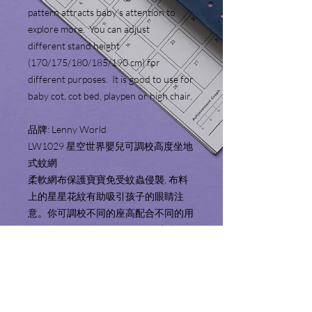
pattern attracts baby's attention to
explore more. You can adjust
different stand height
(170/175/180/185/190 cm) for
different purposes. It is good to use for
baby cot, cot bed, playpen or high chair.
品牌: Lenny World
LW1029 星空世界嬰兒可調校高度坐地
式蚊網
柔軟網布保護寶寶免受蚊蟲侵襲, 布料
上的星星花紋有助吸引孩子的眼睛注
意。你可調校不同的座高配合不同的用
途(170/175/180/185/190cm), 適合用
於嬰兒床, 嬰童床, 網床或餐椅。
Product Information 產品
資料