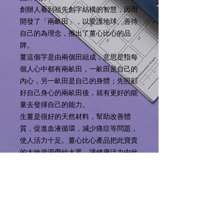
創辦人看到祖先創字結構的智慧，因而
開發了「兩畝田」，以愛護地球、善待
自己的為理念，推出了薑心比心的品
牌。
薑這個字是由兩個田組成，意思是指每
個人心中都有兩畝田，一畝田是自己的
內心，另一畝田是自己的身體；先照顧
好自己身心的兩畝田後，就有更好的能
量去發揮自己的能力。
生薑是很好的天然材料，幫助改善體
質，促進血液循環，減少痛症等問題，
使人活力十足。薑心比心產品把此寶貴
的大地資源帶給大眾，讓健康活力由此
傳播!
Product Information 產品資
料