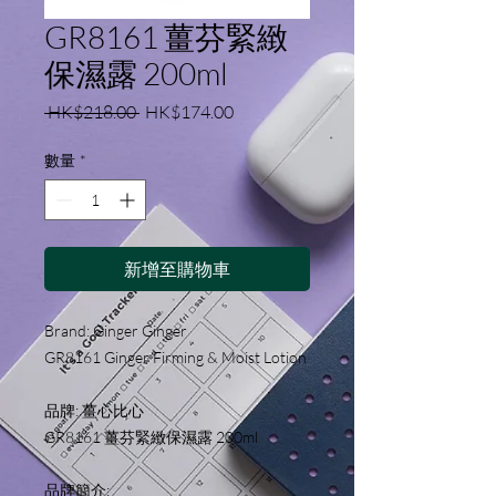
GR8161 薑芬緊緻
保濕露 200ml
一
促
 HK$218.00 
HK$174.00
般
銷
價
價
數量
*
格
格
新增至購物車
Brand: Ginger Ginger
GR8161 Ginger Firming & Moist Lotion
品牌: 薑心比心
GR8161 薑芬緊緻保濕露 200ml 
品牌簡介: