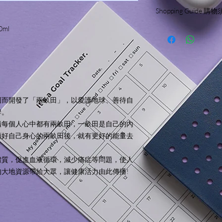
We only sell and ship
● 適合一般膚質、乾
Shopping Guide 購
We will not make delive
● 全新改版配方，9
服務範圍只限於香港
0ml
Please read the shopp
來源起泡成分、天然
結賬前請細閱並了解
植物萃取。
主要成份：薑純露、
適用膚質：質地溫和
產品特色：添加薑純
精華。柑橘甜美歡愉
橘園中。老薑精華能
因而開發了「兩畝田」，以愛護地球、善待自
保濕、滋養潤澤之效
牌。
香氣之中，身心放鬆
天然來源原料，歐盟
指每個人心中都有兩畝田，一畝田是自己的內
來源防腐成份、色彩
顧好自己身心的兩畝田後，就有更好的能量去
使用方式：倒適量於
水洗淨。
體質，促進血液循環，減少痛症等問題，使人
保存方式：請放置陰
大地資源帶給大眾，讓健康活力由此傳播!
注意事項：第一次使
不適請即刻停止使用
＊圖片只供參考, 樽
此而有所不同。