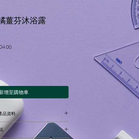
 甜橘薑芬沐浴露
促
04.00
銷
價
格
新增至購物車
on 產品資料
精油、山茶花果油等多重植萃精華。
地區
果油，深層滋養增加皮膚保濕度，柑橘