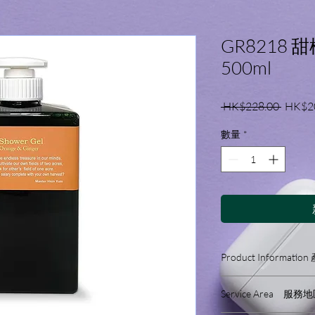
GR8218
500ml
一
 HK$228.00 
HK$2
般
數量
*
價
格
Product Informati
● 添加薑純露、薑
Service Area 服務
● 添加珍貴山茶花
香氣甜美歡愉。