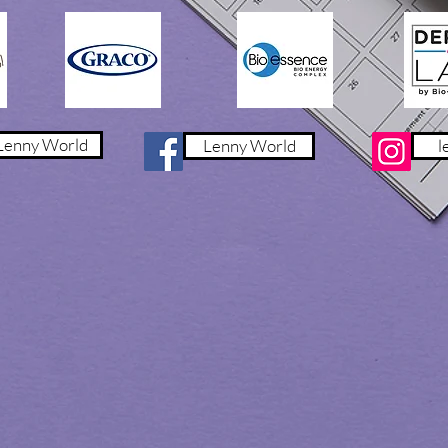
enny World
Lenny World
l