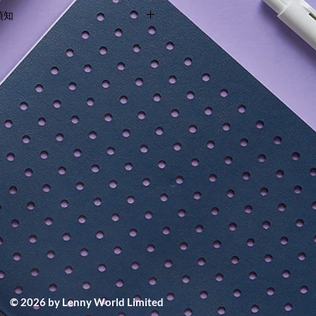
 products to Hong Kong and Macau.
性膚質使用。
物須知
ries outside of these territories.
5%使用天然來源原料，歐盟認證甘蔗
特別行政區及澳門特別行政區境內。
ing guide before checking out.
葡萄柚來源防腐成份、色彩來自天然
購物須知。
薑精油、山茶花果油等精華萃取。
，適合一般膚質、乾性膚質適用。
露、薑精油、山茶花果油等多重植萃
的天然果香，彷彿漫步在陽光下的柑
溫和潔淨肌膚，搭配山茶花果油深層
果。沐浴時全身浸沐在柑橘草本精油
並促進肌膚代謝重現活力。95%使用
認證甘蔗來源起泡成分、天然葡萄柚
來自天然植物萃取。
手掌，塗抹全身並輕輕按摩，再以溫
涼處，避免陽光直射，以免變質。
用請先進行皮膚測試，若使用後皮膚
，並請教專科醫生。
身及樽蓋形狀及顏色會因應不同批次
© 2026 by Lenny World Limited