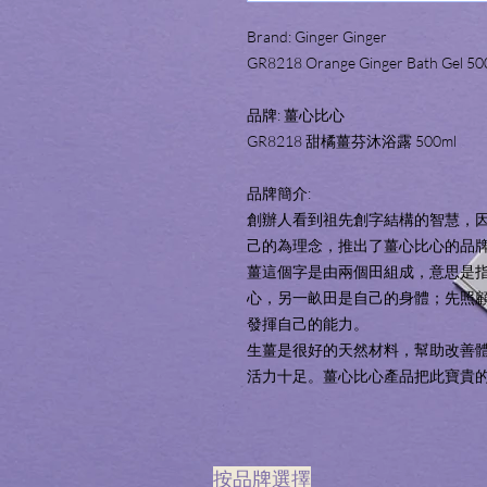
Brand: Ginger Ginger
GR8218 Orange Ginger Bath Gel 50
品牌: 薑心比心
GR8218 甜橘薑芬沐浴露 500ml 
品牌簡介:
創辦人看到祖先創字結構的智慧，
己的為理念，推出了薑心比心的品
薑這個字是由兩個田組成，意思是
心，另一畝田是自己的身體；先照
發揮自己的能力。
生薑是很好的天然材料，幫助改善
活力十足。薑心比心產品把此寶貴的
​按品牌選擇