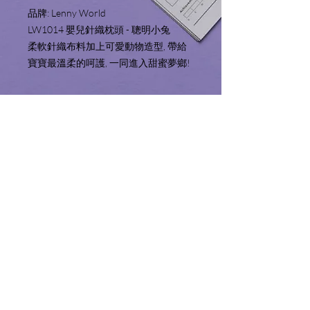
品牌: Lenny World 
LW1014 嬰兒針織枕頭 - 聰明小兔
柔軟針織布料加上可愛動物造型, 帶給
寶寶最溫柔的呵護, 一同進入甜蜜夢鄉!
Product Information 產品資
料
Includes (2pcs):
Service Area 服務地區
Pillow & Pillow Case (10" x 23")
Fabric: 100% Cotton
We only sell and ship products to Hong
Filling: 100% Polyester
Shopping Guide 購物須知
Kong and Macau. We will not make
內容包括(2件):
deliveries outside of these territories.
枕頭及枕套 (10" x 23")
Please read the shopping guide before
服務範圍只限於香港特別行政區及澳門
布料: 100%棉
checking out.
特別行政區境內。
填充物: 100%聚脂纖維
結賬前請細閱並了解購物須知。
​按品牌選擇