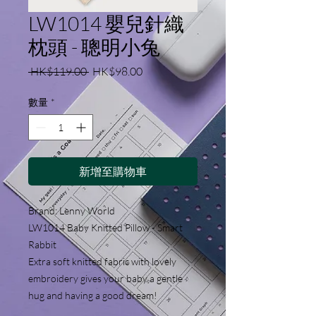
LW1014 嬰兒針織
枕頭 - 聰明小兔
一
促
 HK$119.00 
HK$98.00
般
銷
價
價
數量
*
格
格
新增至購物車
Brand: Lenny World 
LW1014 Baby Knitted Pillow - Smart 
Rabbit
Extra soft knitted fabric with lovely 
embroidery gives your baby a gentle 
hug and having a good dream!