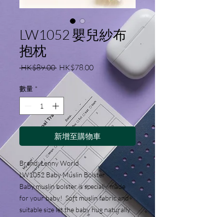
LW1052 嬰兒紗布
抱枕
一
促
 HK$89.00 
HK$78.00
般
銷
價
價
數量
*
格
格
新增至購物車
Brand: Lenny World
LW1052 Baby Muslin Bolster
Baby muslin bolster is specially made
for your baby! Soft muslin fabric and
suitable size let the baby hug naturally