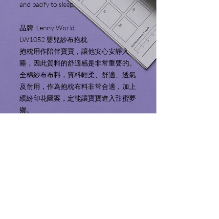
and pacify to sleep.
品牌: Lenny World
LW1052 嬰兒紗布抱枕
抱枕用作陪伴寶寶，讓他安心安靜入
睡，因此質料的舒適感是非常重要的。
全棉紗布布料，質料輕柔、舒適、透氣
及耐用，作為抱枕布料非常合適，加上
繽紛印花圖案，定能讓寶寶進入甜蜜夢
鄉。
Product Information 產品資
料
Includes:
Service Area 服務地區
Baby Bolster with muslin removable
cover (19" x 4.7")
We only sell and ship products to Hong
Fabric: 100% Cotton
Shopping Guide 購物須知
Kong and Macau. We will not make
Filling: 100% Polyester
deliveries outside of these territories.