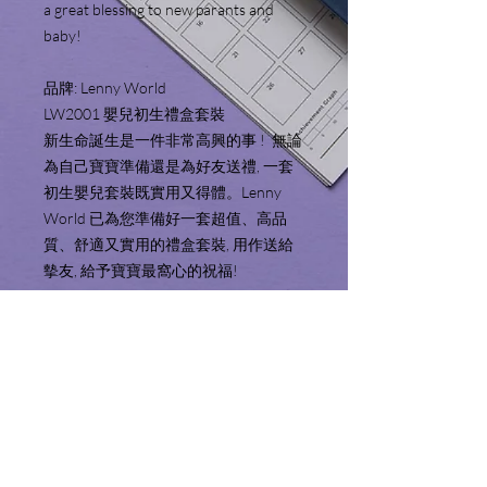
a great blessing to new parants and
baby!
品牌: Lenny World
LW2001 嬰兒初生禮盒套裝
新生命誕生是一件非常高興的事 ! 無論
為自己寶寶準備還是為好友送禮, 一套
初生嬰兒套裝既實用又得體。Lenny
World 已為您準備好一套超值、高品
質、舒適又實用的禮盒套裝, 用作送給
摰友, 給予寶寶最窩心的祝福!
Product Information 產品
資料
Includes (8pcs):
Service Area 服務地區
Knitted Hat x 1 (17 x 15cm)
Swaddle Hooded Blanket x 1 (90 x