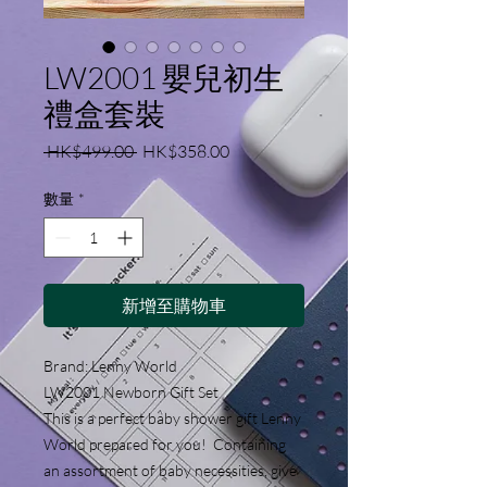
LW2001 嬰兒初生
禮盒套裝
一
促
 HK$499.00 
HK$358.00
般
銷
價
價
數量
*
格
格
新增至購物車
Brand: Lenny World
LW2001 Newborn Gift Set
This is a perfect baby shower gift Lenny
World prepared for you! Containing
an assortment of baby necessities, give