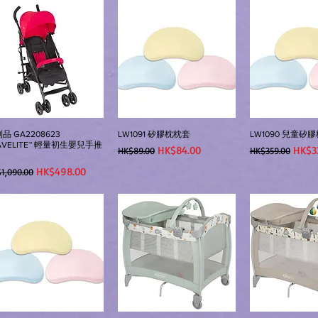
品 GA2208623
LW1091 矽膠枕枕套
LW1090 兒童矽膠枕
AVELITE™ 輕量初生嬰兒手推
一般價格
促銷價格
一般價格
促銷
HK$84.00
HK$3
HK$89.00
HK$359.00
般價格
促銷價格
HK$498.00
1,090.00