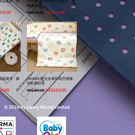
床品套裝 - 快
LW1081 嬰兒全棉印花床笠 - 動
物園巡遊
價格
一般價格
促銷價格
98.00
HK$126.00
HK$139.00
貢緞床笠 - 森
LW1084 嬰兒全棉印花空調被 -
羊駝興好友
價格
一般價格
促銷價格
34.00
HK$260.00
HK$289.00
© 2026 by Lenny World Limited