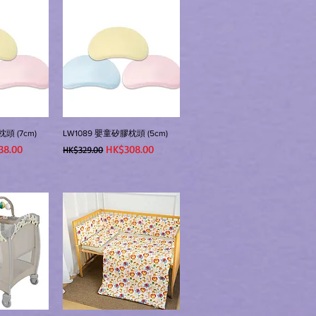
頭 (7cm)
LW1089 嬰童矽膠枕頭 (5cm)
價格
一般價格
促銷價格
38.00
HK$308.00
HK$329.00