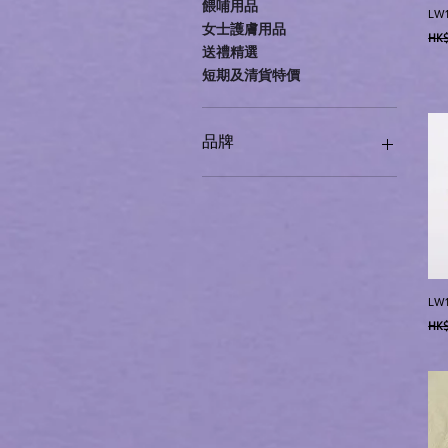
餵哺用品
LW
女士護膚用品
一
HK$
送禮精選
短期及清貨特價
品牌
Lenny World
Graco
Baby Qto
薑心比心
Bio-essence
Derma Lab
LW
Lionelo
一
HK$
Helan
Others