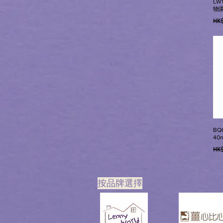
LW
物
一
HK$
BQ
40
一
HK$
​按品牌選擇