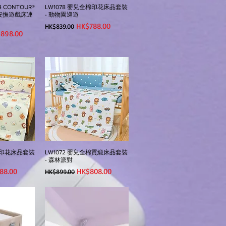
4 CONTOUR®
LW1078 嬰兒全棉印花床品套裝
兒安撫遊戲床連
- 動物園巡遊
一般價格
促銷價格
HK$788.00
HK$839.00
銷價格
898.00
全棉印花床品套裝
LW1072 嬰兒全棉貢緞床品套裝
- 森林派對
價格
一般價格
促銷價格
88.00
HK$808.00
HK$899.00