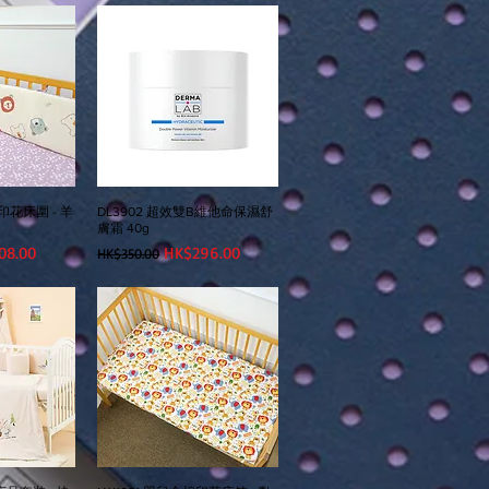
印花床圍 - 羊
DL3902 超效雙B維他命保濕舒
膚霜 40g
價格
一般價格
促銷價格
08.00
HK$296.00
HK$350.00