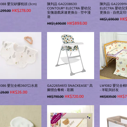
1088 嬰兒矽膠枕頭 (3cm)
陳列品 GA2208630
陳列品 GA220911
CONTOUR® ELECTRA 嬰幼兒
ELECTRA 嬰幼
般價格
促銷價格
HK$278.00
299.00
安撫遊戲床連更換台 - 空中漫
更換台 - 自然足印
遊
一般價格
促
HK$
HK$1,690.00
一般價格
促銷價格
HK$898.00
HK$1,690.00
1086 嬰兒全棉360°口水肩
GA22654613 SNACKEASE™ 高
LW1082 嬰兒
腳摺合餐椅 - 彩圓
- 羊駝與好友
般價格
促銷價格
HK$26.00
29.00
一般價格
促銷價格
一般價格
促銷
HK$720.00
HK$7
HK$790.00
HK$839.00