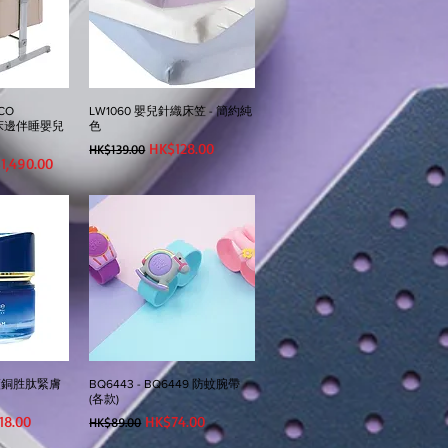
CO
LW1060 嬰兒針織床笠 - 簡約純
™ 床邊伴睡嬰兒
色
一般價格
促銷價格
HK$128.00
HK$139.00
銷價格
1,490.00
V藍銅胜肽緊膚
BQ6443 - BQ6449 防蚊腕帶
(各款)
價格
一般價格
促銷價格
18.00
HK$74.00
HK$89.00