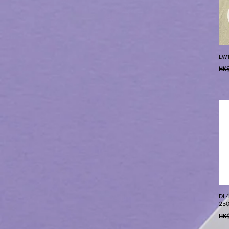
LW
一
HK$
DL
25
一
HK$