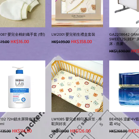
1087 嬰兒全棉針織手套 (1對)
LW2001 嬰兒初生禮盒套裝
GA2208642 GRA
SWEET2SLEEP
般價格
促銷價格
一般價格
促銷價格
HK$16.00
HK$358.00
19.00
HK$499.00
床 - 燕麥
一般價格
促
HK$
HK$1,690.00
4132 72H鎖水屏障修護乳
LW1085 嬰兒全棉印花床笠 - 羊
BE4036 逆齡4
0ml
駝與好友
霜 45g
般價格
促銷價格
一般價格
促銷價格
一般價格
促銷
HK$114.00
HK$126.00
HK$2
135.00
HK$139.00
HK$268.00