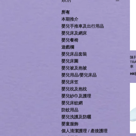
所有
本期推介
嬰兒手推車及出行用品
嬰兒床及網床
嬰兒餐椅
遊戲欄
嬰兒床品套裝
陳列
嬰兒床圍
TR
車
嬰兒被及抱被
一
HK$
嬰兒用品/嬰兒床品
嬰兒床笠
嬰兒枕及抱枕
嬰兒紗巾及護理
嬰兒床蚊網
防蚊用品
嬰兒洗護及防曬
嬰童服飾
個人清潔護理 / 產後護理