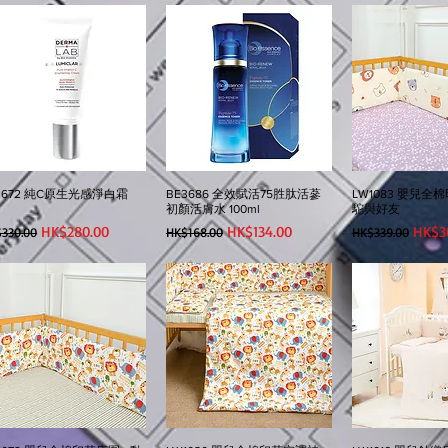
3672 純C原生光感淨白霜
BE3686 全效賦活75胜肽活蔘
LW1083 嬰兒全棉
g
初顏活膚水 100ml
駝與好友
般價格
促銷價格
一般價格
促銷價格
一般價格
促銷
HK$280.00
HK$134.00
HK$3
330.00
HK$168.00
HK$339.00