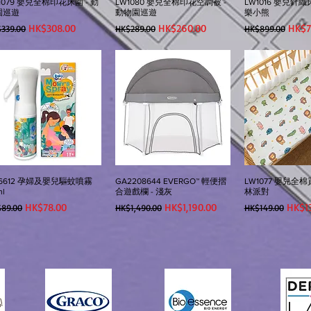
1079 嬰兒全棉印花床圍 - 動
LW1080 嬰兒全棉印花空調被 -
LW1016 嬰兒針織
園巡遊
動物園巡遊
樂小熊
般價格
促銷價格
一般價格
促銷價格
一般價格
促銷
HK$308.00
HK$260.00
HK$7
339.00
HK$289.00
HK$899.00
6612 孕婦及嬰兒驅蚊噴霧
GA2208644 EVERGO™ 輕便摺
LW1077 嬰兒全棉
ml
合遊戲欄 - 淺灰
林派對
般價格
促銷價格
一般價格
促銷價格
一般價格
促銷
HK$78.00
HK$1,190.00
HK$1
89.00
HK$1,490.00
HK$149.00